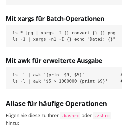
Mit xargs für Batch-Operationen
ls *.jpg | xargs -I {} convert {} {}.png    #
Mit awk für erweiterte Ausgabe
ls -l | awk '{print $9, $5}'              # N
Aliase für häufige Operationen
Fügen Sie diese zu Ihrer
oder
.bashrc
.zshrc
hinzu: