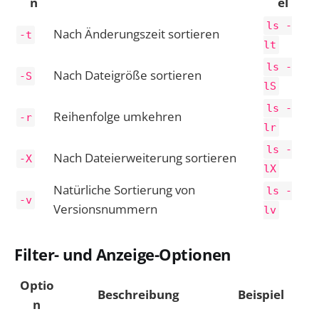
n
el
ls -
Nach Änderungszeit sortieren
-t
lt
ls -
Nach Dateigröße sortieren
-S
lS
ls -
Reihenfolge umkehren
-r
lr
ls -
Nach Dateierweiterung sortieren
-X
lX
Natürliche Sortierung von
ls -
-v
Versionsnummern
lv
Filter- und Anzeige-Optionen
Optio
Beschreibung
Beispiel
n