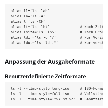
alias ll='ls -lah'

alias la='ls -A'

alias l='ls -CF'

alias lt='ls -lht'              # Nach Zeit s
alias lsize='ls -lhS'           # Nach Größe 
alias ldir='ls -d */'           # Nur Verzeic
Anpassung der Ausgabeformate
Benutzerdefinierte Zeitformate
ls -l --time-style=long-iso     # ISO-Format:
ls -l --time-style=full-iso     # Vollständig