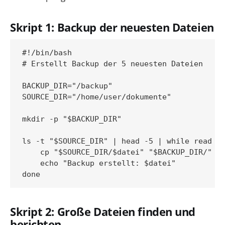
Skript 1: Backup der neuesten Dateien
#!/bin/bash

# Erstellt Backup der 5 neuesten Dateien

BACKUP_DIR="/backup"

SOURCE_DIR="/home/user/dokumente"

mkdir -p "$BACKUP_DIR"

ls -t "$SOURCE_DIR" | head -5 | while read da
    cp "$SOURCE_DIR/$datei" "$BACKUP_DIR/"

    echo "Backup erstellt: $datei"

Skript 2: Große Dateien finden und
berichten