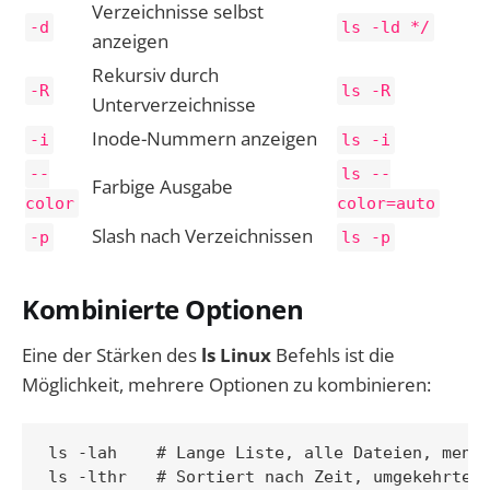
Verzeichnisse selbst
-d
ls -ld */
anzeigen
Rekursiv durch
-R
ls -R
Unterverzeichnisse
Inode-Nummern anzeigen
-i
ls -i
--
ls --
Farbige Ausgabe
color
color=auto
Slash nach Verzeichnissen
-p
ls -p
Kombinierte Optionen
Eine der Stärken des
ls Linux
Befehls ist die
Möglichkeit, mehrere Optionen zu kombinieren:
ls -lah    # Lange Liste, alle Dateien, mensc
ls -lthr   # Sortiert nach Zeit, umgekehrte R