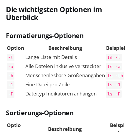
Die wichtigsten Optionen im
Überblick
Formatierungs-Optionen
Option
Beschreibung
Beispiel
Lange Liste mit Details
-l
ls -l
Alle Dateien inklusive versteckter
-a
ls -a
Menschenlesbare Größenangaben
-h
ls -lh
Eine Datei pro Zeile
-1
ls -1
Dateityp-Indikatoren anhängen
-F
ls -F
Sortierungs-Optionen
Optio
Beispi
Beschreibung