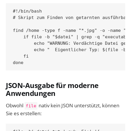
#!/bin/bash

# Skript zum Finden von getarnten ausführbare
find /home -type f -name "*.jpg" -o -name "*.
    if file -b "$datei" | grep -q "executable
        echo "WARNUNG: Verdächtige Datei gefu
        echo "  Eigentlicher Typ: $(file -b "
    fi

JSON-Ausgabe für moderne
Anwendungen
Obwohl
nativ kein JSON unterstützt, können
file
Sie es erstellen: