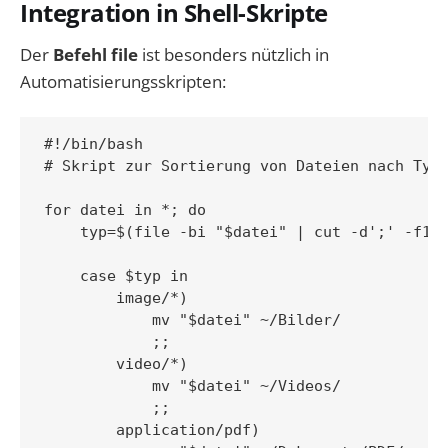
Integration in Shell-Skripte
Der
Befehl file
ist besonders nützlich in
Automatisierungsskripten:
#!/bin/bash

# Skript zur Sortierung von Dateien nach Typ

for datei in *; do

    typ=$(file -bi "$datei" | cut -d';' -f1)

    case $typ in

        image/*)

            mv "$datei" ~/Bilder/

            ;;

        video/*)

            mv "$datei" ~/Videos/

            ;;

        application/pdf)
