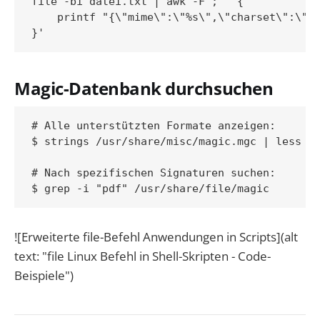
file -bi datei.txt | awk -F';' '{

    printf "{\"mime\":\"%s\",\"charset\":\"%s
Magic-Datenbank durchsuchen
# Alle unterstützten Formate anzeigen:

$ strings /usr/share/misc/magic.mgc | less

# Nach spezifischen Signaturen suchen:

![Erweiterte file-Befehl Anwendungen in Scripts](alt
text: "file Linux Befehl in Shell-Skripten - Code-
Beispiele")