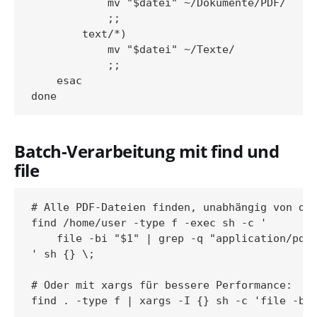
            mv "$datei" ~/Dokumente/PDF/

            ;;

        text/*)

            mv "$datei" ~/Texte/

            ;;

    esac

Batch-Verarbeitung mit find und
file
# Alle PDF-Dateien finden, unabhängig von der
find /home/user -type f -exec sh -c '

    file -bi "$1" | grep -q "application/pdf"
' sh {} \;

# Oder mit xargs für bessere Performance:
