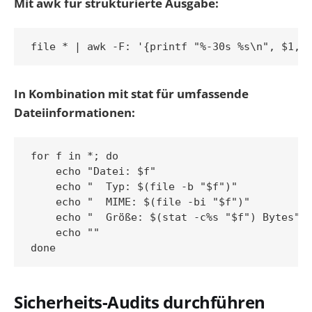
Mit awk für strukturierte Ausgabe:
In Kombination mit stat für umfassende
Dateiinformationen:
for f in *; do

    echo "Datei: $f"

    echo "  Typ: $(file -b "$f")"

    echo "  MIME: $(file -bi "$f")"

    echo "  Größe: $(stat -c%s "$f") Bytes"

    echo ""

Sicherheits-Audits durchführen