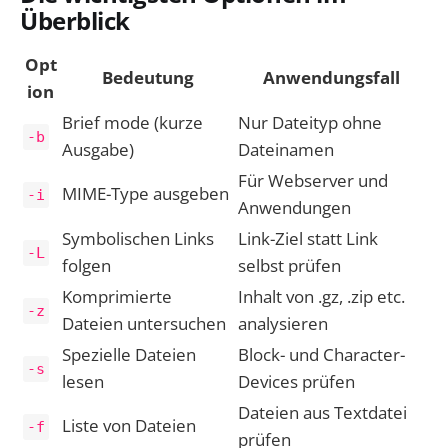
Überblick
Opt
Bedeutung
Anwendungsfall
ion
Brief mode (kurze
Nur Dateityp ohne
-b
Ausgabe)
Dateinamen
Für Webserver und
MIME-Type ausgeben
-i
Anwendungen
Symbolischen Links
Link-Ziel statt Link
-L
folgen
selbst prüfen
Komprimierte
Inhalt von .gz, .zip etc.
-z
Dateien untersuchen
analysieren
Spezielle Dateien
Block- und Character-
-s
lesen
Devices prüfen
Dateien aus Textdatei
Liste von Dateien
-f
prüfen